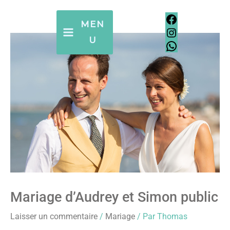
Aller
Facebook
Instagram
WhatsApp
Facebook
Instagram
WhatsApp
au
MEN
contenu
U
Mariage d’Audrey et Simon public
Laisser un commentaire
/
Mariage
/ Par
Thomas