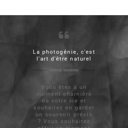
La photogénie, c'est
l'art d'être naturel
auteur inconnu
Vous êtes à un
moment charnière
de votre vie et
souhaitez en garder
un souvenir précis
? Vous souhaitez