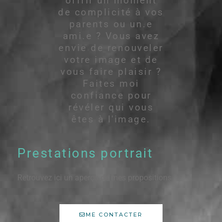
offrir un moment
de complicité à vos
parents ou un.e
ami.e ? Vous avez
envie de renouveler
votre image et de
vous faire plaisir ?
Faites moi
confiance pour
révéler qui vous
êtes à l'image.
Prestations portrait
Retrouvez ici un aperçu de mes propositions.
ME CONTACTER