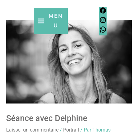
Aller
Facebook
Instagram
WhatsApp
Facebook
Instagram
WhatsApp
au
MEN
contenu
U
Séance avec Delphine
Laisser un commentaire
/
Portrait
/ Par
Thomas