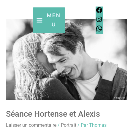
Aller
Facebook
Instagram
WhatsApp
Facebook
Instagram
WhatsApp
au
MEN
contenu
U
Séance Hortense et Alexis
Laisser un commentaire
/
Portrait
/ Par
Thomas