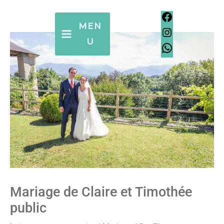
Aller
Facebook
Instagram
WhatsApp
Facebook
Instagram
WhatsApp
au
MEN
contenu
U
Mariage de Claire et Timothée
public