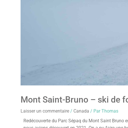
Mont Saint-Bruno – ski de 
Laisser un commentaire
/
Canada
/ Par
Thomas
Redécouverte du Parc Sépaq du Mont Saint Bruno en s
nous avions découvert en 2021. On a pu faire une bel