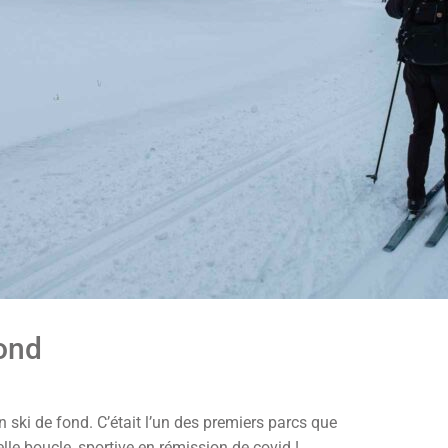
fond
ki de fond. C’était l’un des premiers parcs que
le boucle, sportive en rémission de covid !