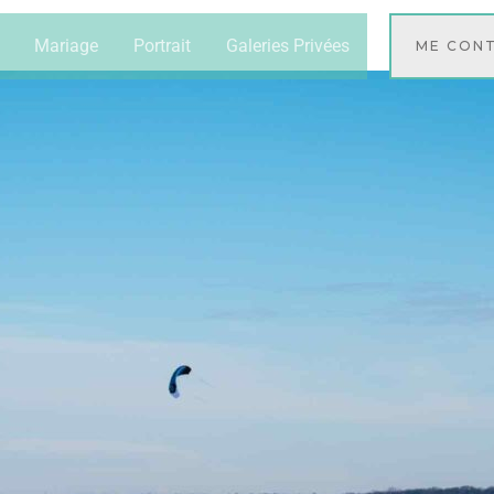
Mariage
Portrait
Galeries Privées
ME CON