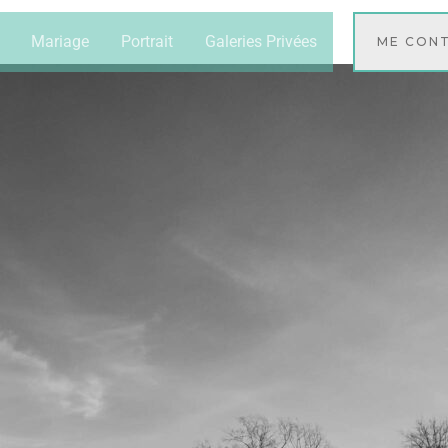
Mariage
Portrait
Galeries Privées
ME CON