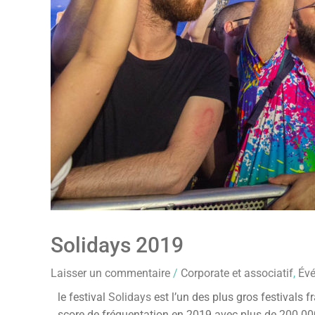
Solidays 2019
Laisser un commentaire
/
Corporate et associatif
,
Évé
le festival
Solidays
est l’un des plus gros festivals fr
score de fréquentation en 2019 avec plus de 200 00