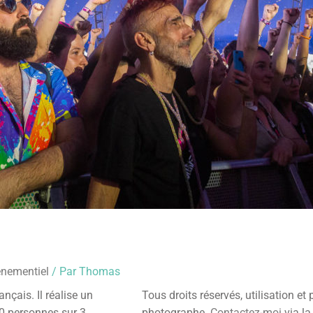
nementiel
/ Par
Thomas
ançais. Il réalise un
Tous droits réservés, utilisation et
0 personnes sur 3
photographe.
Contactez-moi
via la