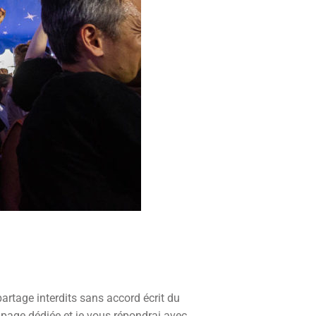
 partage interdits sans accord écrit du
 page dédiée et je vous répondrai avec