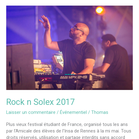
Rock
n
Solex
2017
Rock n Solex 2017
Laisser un commentaire
/
Événementiel
/
Thomas
Plus vieux festival étudiant de France, organisé tous les ans
par l’Amicale des élèves de l’Insa de Rennes à la mi mai. Tous
droits réservés, utilisation et partage interdits sans accord