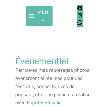
Aller
Facebook
Instagram
WhatsApp
Facebook
Instagram
WhatsApp
au
MEN
contenu
U
Événementiel
Retrouvez mes reportages photos
événementiel réalisés pour des
festivals, concerts, lives de
podcast, etc. Une partie est réalisé
avec
Esprit Festivalier
.