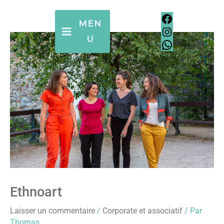
Aller
Facebook
Instagram
WhatsApp
Facebook
Instagram
WhatsApp
au
MEN
contenu
U
Ethnoart
Laisser un commentaire
/
Corporate et associatif
/ Par
Thomas