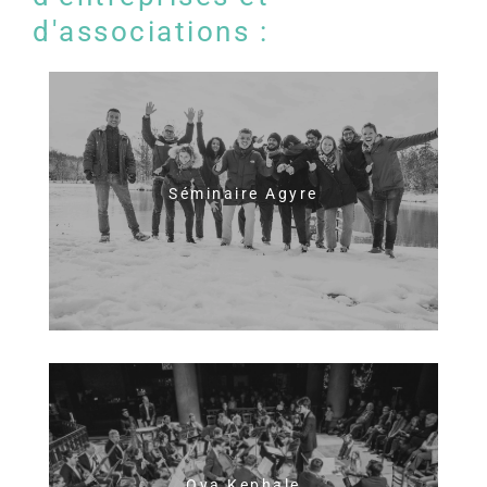
d'associations :
Séminaire Agyre
Oya Kephale