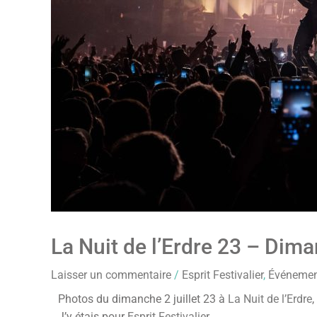
La Nuit de l’Erdre 23 – Dim
Laisser un commentaire
/
Esprit Festivalier
,
Événemen
Photos du dimanche 2 juillet 23 à
La Nuit de l’Erdre
,
J’y étais pour
Esprit Festivalier
.