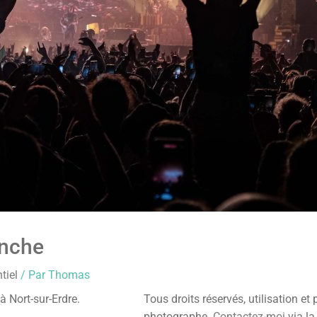
anche
tiel
/ Par
Thomas
 à Nort-sur-Erdre.
Tous droits réservés, utilisation et
photographe.
Contactez-moi
via la