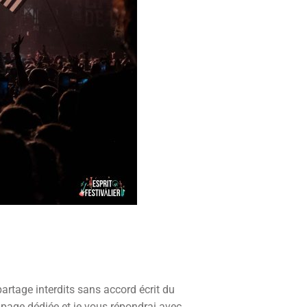
 partage interdits sans accord écrit du
 page dédiée et je vous répondrai avec