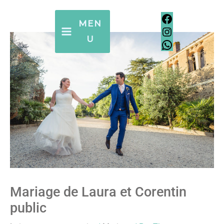
Aller
Facebook
Instagram
WhatsApp
Facebook
Instagram
WhatsApp
au
MEN
contenu
U
Mariage de Laura et Corentin
public