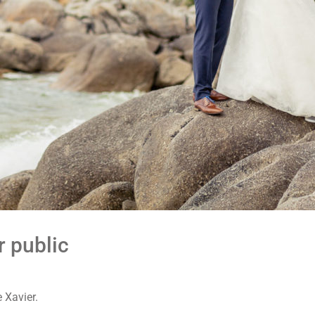
r public
 Xavier.