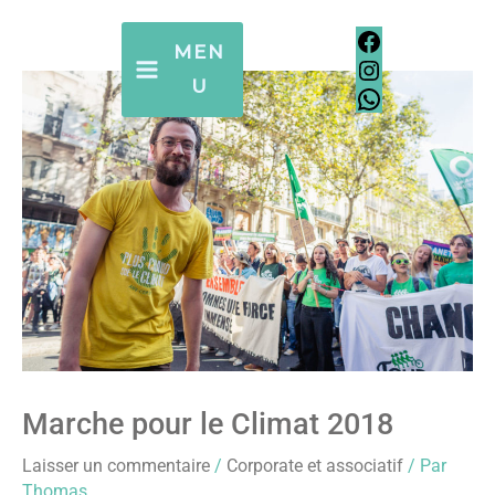
Aller
Facebook
Instagram
WhatsApp
Facebook
Instagram
WhatsApp
au
MEN
contenu
U
Marche pour le Climat 2018
Laisser un commentaire
/
Corporate et associatif
/ Par
Thomas