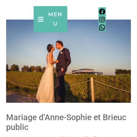
Aller
Facebook
Instagram
WhatsApp
Facebook
Instagram
WhatsApp
au
MEN
contenu
U
Mariage d’Anne-Sophie et Brieuc
public