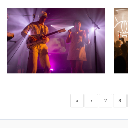
«
‹
2
3