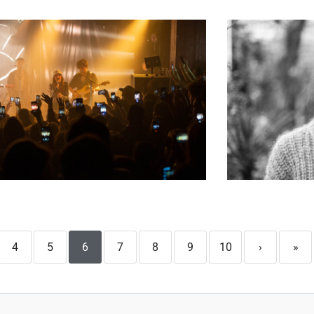
4
5
6
7
8
9
10
›
»