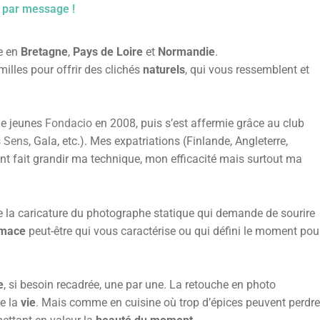
s par message !
e en
Bretagne
,
Pays de Loire
et
Normandie
.
illes pour offrir des clichés
naturels
, qui vous ressemblent et
de jeunes
Fondacio
en 2008, puis s’est affermie grâce au club
s Sens
, Gala, etc.). Mes expatriations (Finlande, Angleterre,
nt fait grandir ma technique, mon efficacité mais surtout ma
de la caricature du photographe statique qui demande de sourire
imace
peut-être qui vous caractérise ou qui défini le moment pou
e
, si besoin recadrée, une par une. La retouche en photo
de la
vie
. Mais comme en cuisine où trop d’épices peuvent perdre