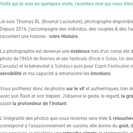
Voilà qui je suis en quelques mots, racontez-moi qui vous ête
Je suis Thomas BL (Bourrut Lacouture), photographe disponibl
Depuis 2016, j’accompagne des individus, des couples & des fam
racontent une histoire :
votre Histoire
.
La photographie est devenue une
évidence
lors d’un camp été 
photo de l’
INSA de Rennes
et ses festivals (
Rock n Solex
,
Un de
Canada
) et le bénévolat à
Solidays
puis pour
Esprit Festivalier
o
sensibilité
et ma capacité à retranscrire les
émotions
.
Vous profiterez donc de photos
sur le vif
et authentiques, loin 
avec son flash et son trépied. J’observe le geste, le regard,
la gr
saisir
la profondeur de l’instant
.
L’intégralité des photos que vous recevrez sera triée &
retouché
correspond à l’assaisonnement en cuisine, elle donne du
goût
, 