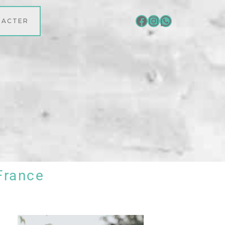
TACTER
France