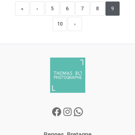
«
‹
5
6
7
8
9
10
›
Rennes, Bretagne